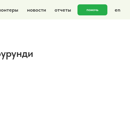
овости
отчеты
en
помочь
Бурунди