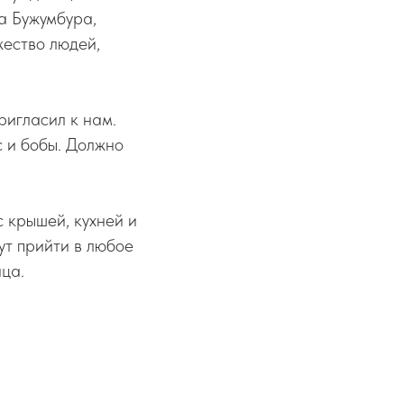
а Бужумбура,
жество людей,
ригласил к нам.
 и бобы. Должно
 крышей, кухней и
ут прийти в любое
нца.