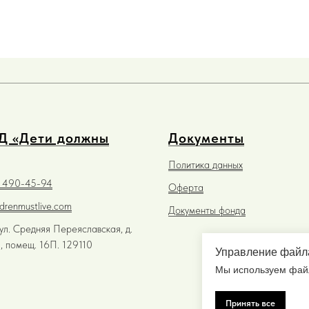
 «Дети должны
Документы
Политика данных
) 490-45-94
Оферта
ldrenmustlive.com
Документы фонда
ул. Средняя Переяславская, д.
 1, помещ. 16П. 129110
Управление файл
Мы используем файл
Принять все