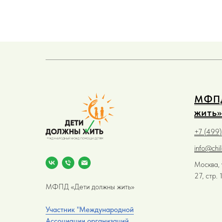
МФПД
жить»
+7 (499
info@chi
Москва, 
27, стр.
МФПД «Дети должны жить»
Участник "Международной
Ассоциации организаций,